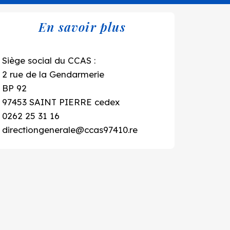
En savoir plus
En
Siège social du CCAS :
savoir
2 rue de la Gendarmerie
plus
BP 92
97453 SAINT PIERRE cedex
0262 25 31 16
directiongenerale@ccas97410.re