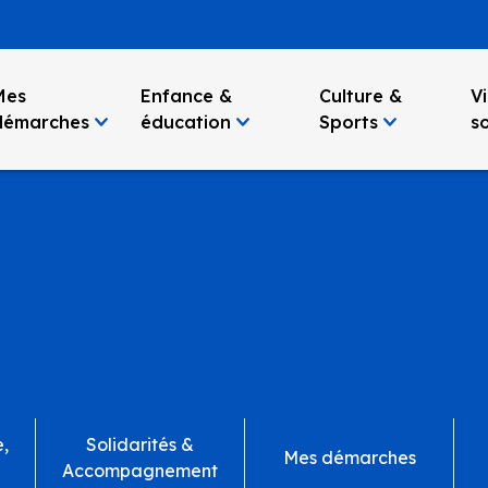
Mes
Enfance &
Culture &
Vi
démarches
éducation
Sports
so
e,
Solidarités &
Mes démarches
Accompagnement