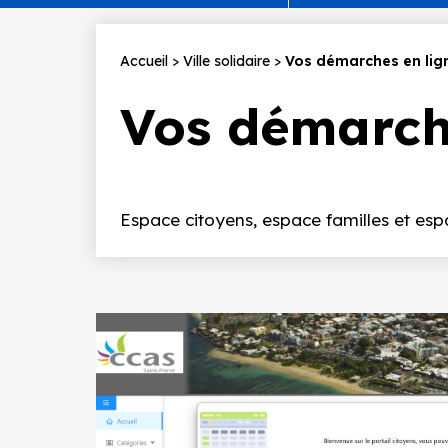
Fil
Accueil
Ville solidaire
Vos démarches en lig
d'Ariane
Vos démarch
Introduction
Espace citoyens, espace familles et esp
Image