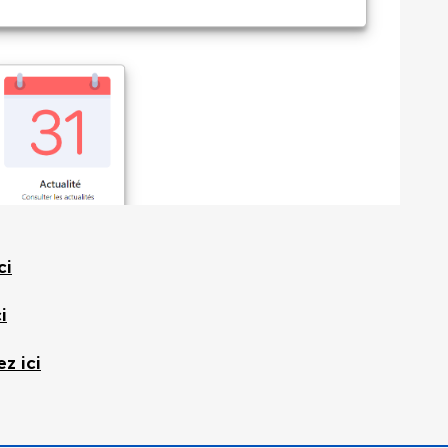
ci
i
ez ici