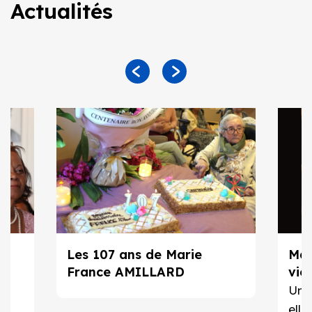
Actualités
Les 107 ans de Marie
Mar
r
France AMILLARD
vie
Un t
elle