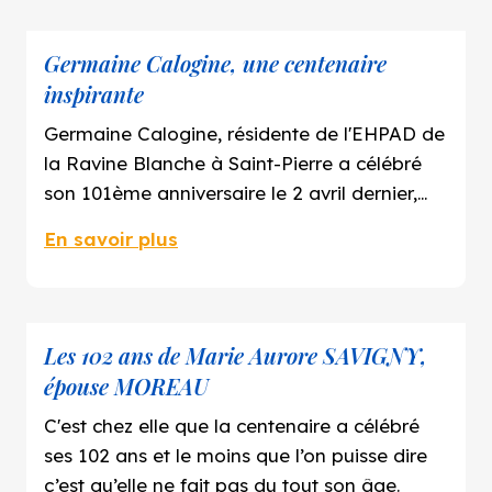
Germaine Calogine, une centenaire
inspirante
Germaine Calogine, résidente de l'EHPAD de
la Ravine Blanche à Saint-Pierre a célébré
son 101ème anniversaire le 2 avril dernier,
entourée de ses proches et du personnel
En savoir plus
soignant. Cette femme remarquable a
traversé de nombreuses épreuves au cours
de sa vie, mais a su garder une force de
caractère et un dynamisme hors du
Les 102 ans de Marie Aurore SAVIGNY,
commun. Découvrez l'histoire inspirante de
épouse MOREAU
cette centenaire qui continue
C'est chez elle que la centenaire a célébré
d'impressionner et d'inspirer ceux qui la
ses 102 ans et le moins que l’on puisse dire
côtoient.
c’est qu’elle ne fait pas du tout son âge.