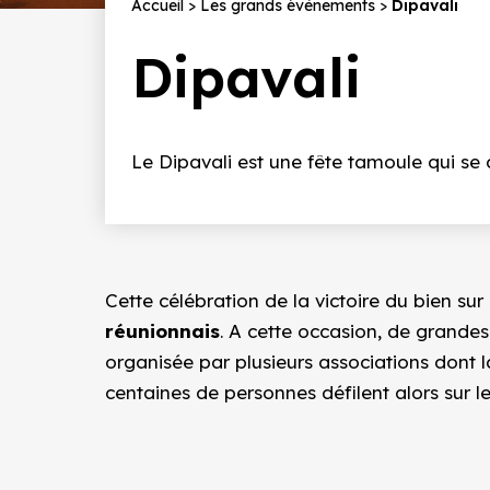
Fil
Accueil
Les grands évènements
Dipavali
d'Ariane
Dipavali
Le Dipavali est une fête tamoule qui s
Cette célébration de la victoire du bien sur
réunionnais
. A cette occasion, de grandes 
organisée par plusieurs associations dont l
centaines de personnes défilent alors sur l