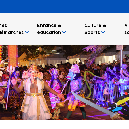
Mes
Enfance &
Culture &
Vi
démarches
éducation
Sports
so