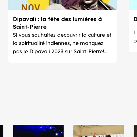
Dipavali : la fête des lumières à
D
Saint-Pierre
L
Si vous souhaitez découvrir la culture et
c
la spiritualité indiennes, ne manquez
pas le Dipavali 2023 sur Saint-Pierre!
Découvrez le programme du Dipavali
2023 avec toutes les informations
pratiques, les animations, les
spectacles et les lieux pour cette
occasion exceptionnelle.