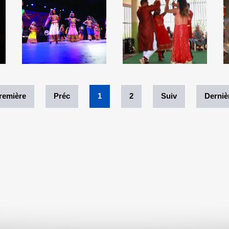
remière
Préc
1
2
Suiv
Derniè