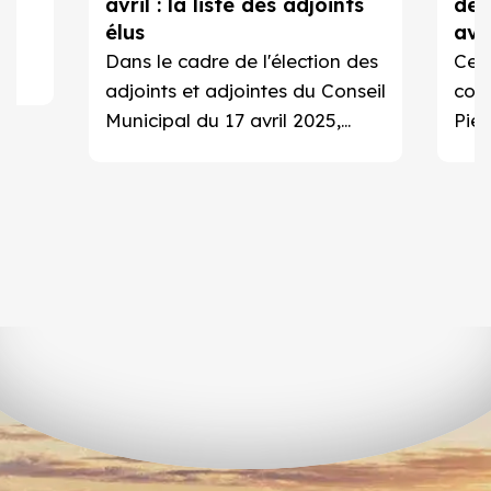
avril : la liste des adjoints
de 
élus
avri
l
Dans le cadre de l'élection des
Ce j
adjoints et adjointes du Conseil
cons
Municipal du 17 avril 2025,
Pier
Monsieur le Maire de Saint-
du j
Pierre, David LORION, a
en p
procédé à l'élection de ses
adjoints.