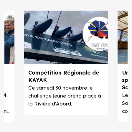
n
Compétition Régionale de
Un 
KAYAK
spo
Sai
Ce samedi 30 novembre le
14
Yol
24,
Le c
challenge jeune prend place à
is
Sain
la Rivière d'Abord.
son
couv
é
L'in
es
pré