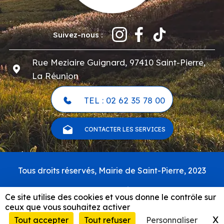
Suivez-nous :
Rue Meziaire Guignard, 97410 Saint-Pierre,
La Réunion
TEL : 02 62 35 78 00
CONTACTER LES SERVICES
Pied
Tous droits réservés, Mairie de Saint-Pierre, 2023
de
page
Carte du site
Ce site utilise des cookies et vous donne le contrôle sur
Mentions légales & politique de confidentialité
ceux que vous souhaitez activer
RSS
X
M
Tout accepter
Tout refuser
Personnaliser