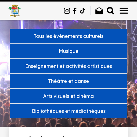
Panneau de gestion des cookies
Tous les événements culturels
Musique
Enseignement et activités artistiques
Théâtre et danse
Arts visuels et cinéma
Bibliothèques et médiathèques