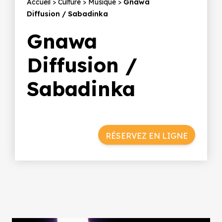
Fil
Accueil
Culture
Musique
Gnawa
Diffusion / Sabadinka
d'Ariane
Gnawa
Diffusion /
Sabadinka
RÉSERVEZ EN LIGNE