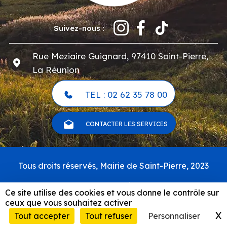
Suivez-nous :
Rue Meziaire Guignard, 97410 Saint-Pierre,
La Réunion
TEL : 02 62 35 78 00
CONTACTER LES SERVICES
Pied
Tous droits réservés, Mairie de Saint-Pierre, 2023
de
page
Carte du site
Ce site utilise des cookies et vous donne le contrôle sur
Mentions légales & politique de confidentialité
ceux que vous souhaitez activer
RSS
X
M
Tout accepter
Tout refuser
Personnaliser