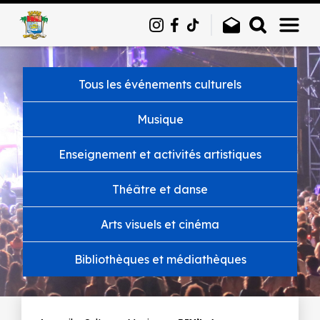
Panneau de gestion des cookies
Tous les événements culturels
Musique
Enseignement et activités artistiques
Théâtre et danse
Arts visuels et cinéma
Bibliothèques et médiathèques