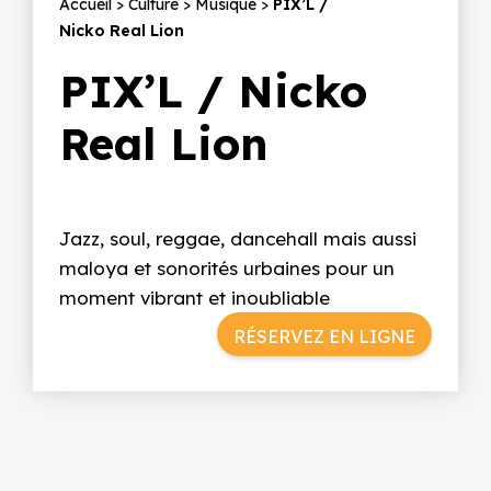
Fil
Accueil
Culture
Musique
PIX’L /
Nicko Real Lion
d'Ariane
PIX’L / Nicko
Real Lion
Jazz, soul, reggae, dancehall mais aussi
maloya et sonorités urbaines pour un
moment vibrant et inoubliable
RÉSERVEZ EN LIGNE