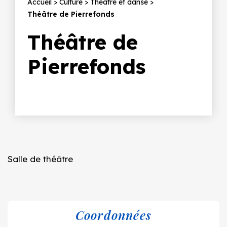
Fil
Accueil
Culture
Théâtre et danse
Théâtre de Pierrefonds
d'Ariane
Théâtre de
Pierrefonds
Salle de théâtre
Coordonnées