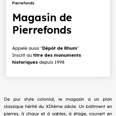
d'Ariane
Pierrefonds
Magasin de
Pierrefonds
Appelé aussi "
Dépôt de Rhum
"
Inscrit au
titre des monuments
historiques
depuis 1998
De pur style colonial, le magasin a un plan
classique hérité du XIXème siècle. Un bâtiment en
pierres, à chaux et à sables, à étage, couvert en