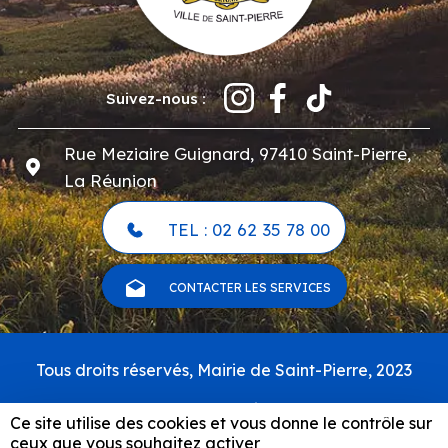
Suivez-nous :
Rue Meziaire Guignard, 97410 Saint-Pierre,
La Réunion
TEL : 02 62 35 78 00
CONTACTER LES SERVICES
Pied
Tous droits réservés, Mairie de Saint-Pierre, 2023
de
page
Carte du site
Ce site utilise des cookies et vous donne le contrôle sur
Mentions légales & politique de confidentialité
ceux que vous souhaitez activer