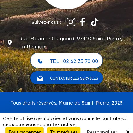
Suivez-nous :
Rue Meziaire Guignard, 97410 Saint-Pierre,
La Réunion
TEL : 02 62 35 78 00
CONTACTER LES SERVICES
Pied
Tous droits réservés, Mairie de Saint-Pierre, 2023
de
page
Carte du site
Ce site utilise des cookies et vous donne le contrôle sur
Mentions légales & politique de confidentialité
ceux que vous souhaitez activer
RSS
X
M
Tout accepter
Tout refuser
Personnaliser