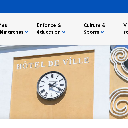
Mes
Enfance &
Culture &
Vi
démarches
éducation
Sports
so