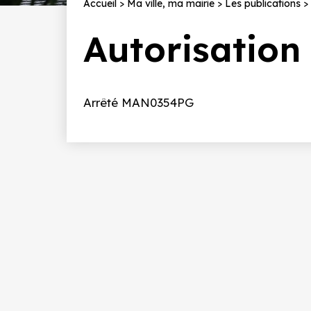
Fil
Accueil
Ma ville, ma mairie
Les publications
d'Ariane
Autorisation
Introduction
Arrêté MAN0354PG