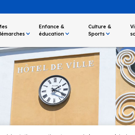
Mes
Enfance &
Culture &
Vi
démarches
éducation
Sports
so