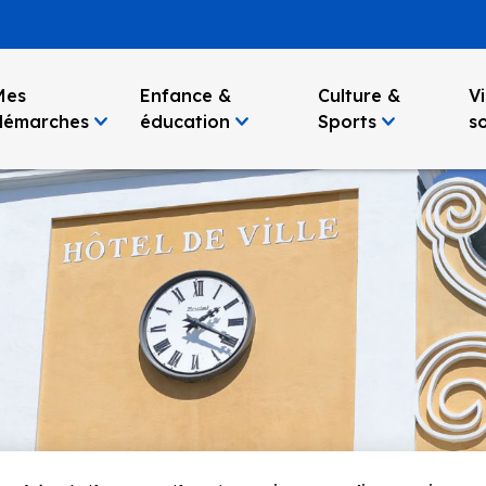
Mes
Enfance &
Culture &
Vi
démarches
éducation
Sports
so