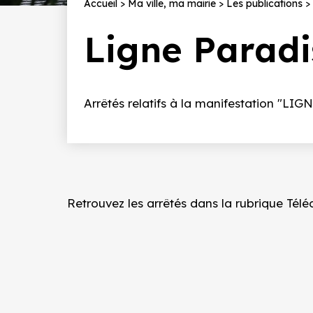
Fil
Accueil
Ma ville, ma mairie
Les publications
d'Ariane
Ligne Paradi
Introduction
Arrêtés relatifs à la manifestation "
Retrouvez les arrêtés dans la rubrique
Tél