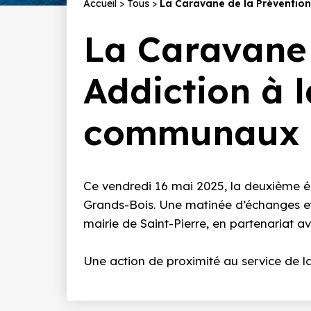
Fil
Accueil
Tous
La Caravane de la Préventio
d'Ariane
La Caravane 
Addiction à 
communaux
Ce vendredi
16 ma
i 2025
, la deuxième 
Grands-Bois. Une matinée d’échanges et
mairie de Saint-Pierre, en partenariat a
Une action de proximité au service de l