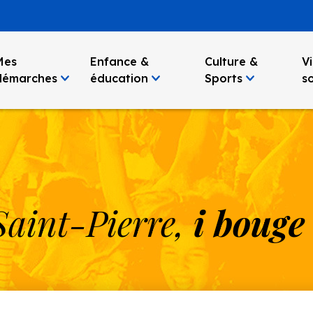
Mes
Enfance &
Culture &
Vi
démarches
éducation
Sports
so
Saint-Pierre,
i bouge 