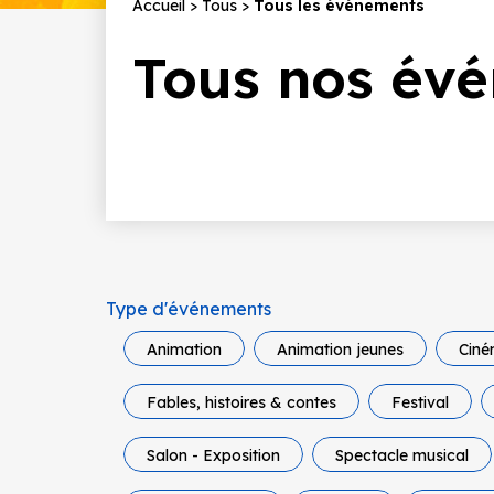
Fil
Accueil
Tous
Tous les événements
d'Ariane
Tous nos évé
Type d'événements
Animation
Animation jeunes
Cin
Fables, histoires & contes
Festival
Salon - Exposition
Spectacle musical