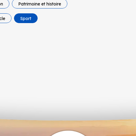
on
Patrimoine et histoire
cle
Sport