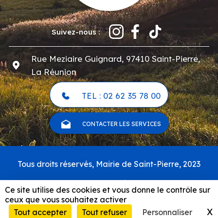
Suivez-nous :
Rue Meziaire Guignard, 97410 Saint-Pierre,
La Réunion
TEL : 02 62 35 78 00
CONTACTER LES SERVICES
Pied
Tous droits réservés, Mairie de Saint-Pierre, 2023
de
page
Carte du site
Ce site utilise des cookies et vous donne le contrôle sur
Mentions légales & politique de confidentialité
ceux que vous souhaitez activer
RSS
X
M
Tout accepter
Tout refuser
Personnaliser