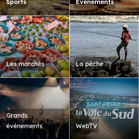
Sports
Événements
Les marchés
La pêche
Grands
événements
WebTV