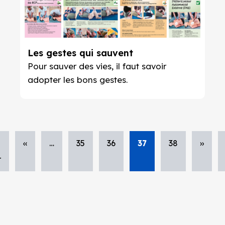
Les gestes qui sauvent
Pour sauver des vies, il faut savoir
adopter les bons gestes.
Pagination
mière
Page
‹‹
…
Page
35
Page
36
Page
37
Page
38
Page
››
r
e
précédente
courante
suivan